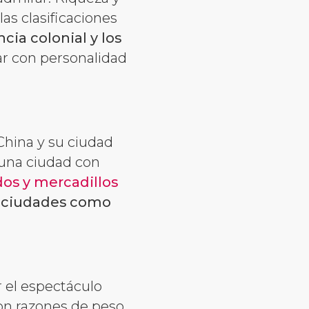
as clasificaciones
cia colonial y los
r con personalidad
hina y su ciudad
 una ciudad con
os y mercadillos
e ciudades como
 el espectáculo
son razones de peso