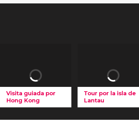
Visita guiada por
Tour por la isla de
Hong Kong
Lantau
La
visita guiada a pie por
En este tour visitaremos 
Hong Kong
es la mejor
Monasterio de Po Lin, el
forma de sumergirse en su
Buda Gigante de Lant
cultura. ¡Recorreremos
y otros muchos lugares.
todos sus puntos
¡Os cautivarán desde el