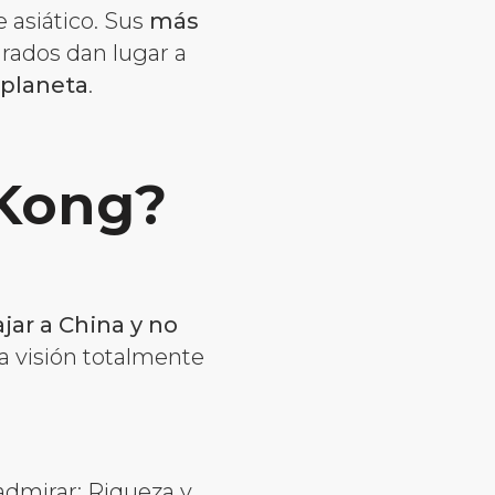
 asiático. Sus
más
rados dan lugar a
 planeta
.
 Kong?
jar a China y no
na visión totalmente
dmirar: Riqueza y