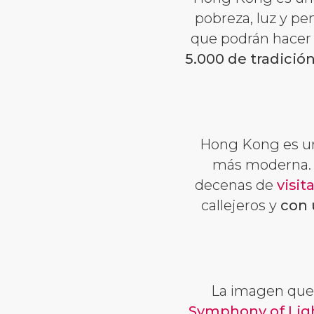
pobreza, luz y pe
que podrán hacer l
5.000 de tradició
Hong Kong es un
más moderna
decenas de
visit
callejeros y
con 
La imagen que 
Symphony of Lig