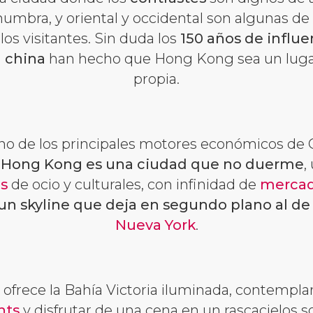
numbra, y oriental y occidental son algunas de l
os visitantes. Sin duda los
150 años de influen
n china
han hecho que Hong Kong sea un luga
propia.
o de los principales motores económicos de C
.
Hong Kong es una ciudad que no duerme
,
as
de ocio y culturales, con infinidad de
mercad
un skyline que deja en segundo plano al d
Nueva York
.
ofrece la Bahía Victoria iluminada, contemplar
hts
y disfrutar de una cena en un rascacielos 