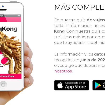
más. ¡Disfruta de Hong
barco tradicional. 
MÁS COMPLE
Kong!
travesía única!
En nuestra guía
de viajer
toda la información neces
Kong
. Con nuestra guía c
turísticas más importante
que te ayudarán a optimiza
La información y los
dato
recogidos en
junio de 20
o ves algo que debiéramo
nosotros
.