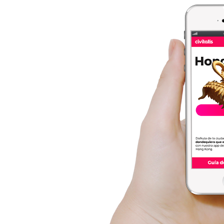
imprescindibles!
primer instante!