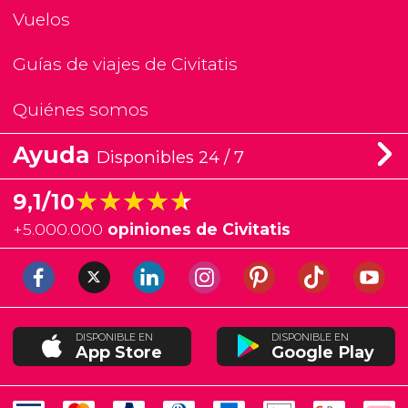
Vuelos
Guías de viajes de Civitatis
Quiénes somos
Ayuda
Disponibles 24 / 7
★★★★★
★★★★★
9,1/10
+
5.000.000
opiniones de Civitatis
DISPONIBLE EN
DISPONIBLE EN
App Store
Google Play