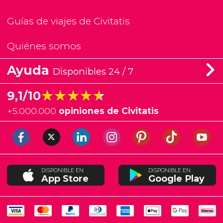
Guías de viajes de Civitatis
Quiénes somos
Ayuda
Disponibles 24 / 7
★★★★★
★★★★★
9,1/10
+
5.000.000
opiniones de Civitatis
DISPONIBLE EN
DISPONIBLE EN
App Store
Google Play