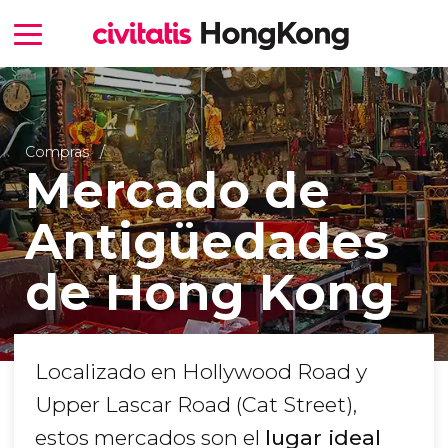
Compras
Mercado de
Antigüedades
de Hong Kong
Localizado en Hollywood Road y
Upper Lascar Road (Cat Street),
estos mercados son el
lugar ideal