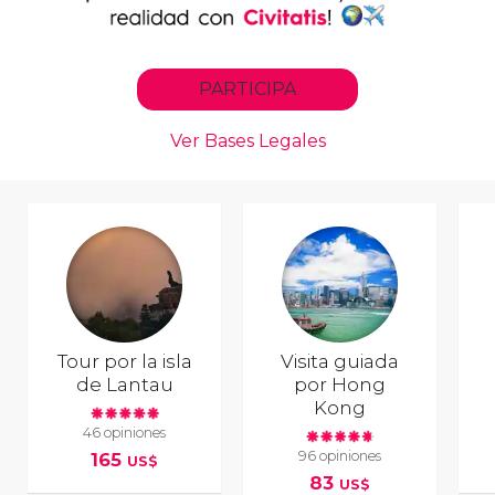
Tour por la isla
Visita guiada
de Lantau
por Hong
Kong
46 opiniones
96 opiniones
165
US$
83
US$