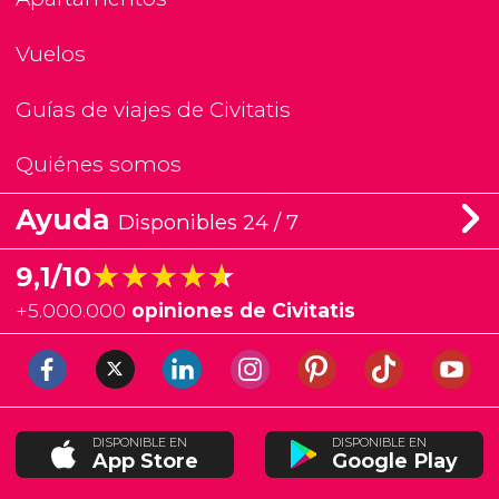
Vuelos
Guías de viajes de Civitatis
Quiénes somos
Ayuda
Disponibles 24 / 7
★★★★★
★★★★★
9,1/10
+
5.000.000
opiniones de Civitatis
DISPONIBLE EN
DISPONIBLE EN
App Store
Google Play